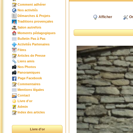
Comment adhérer
Nos activités
Démarches & Projets
Afficher
Or
Traditions provençales
Salon autrefois
Moments pédagogiques
Bulletin Pas à Pas
Activités Partenaires
Films
Articles de Presse
Liens amis
Nos Photos
Panoramiques
Page Facebook
Commentaires
Mentions légales
Contact
Livre d'or
Admin
Index des articles
Livre d'or