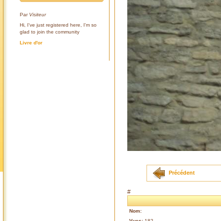
Par
Visiteur
Hi, I've just registered here, I'm so
glad to join the community
Livre d'or
Précédent
#
Nom:
Vues:
182