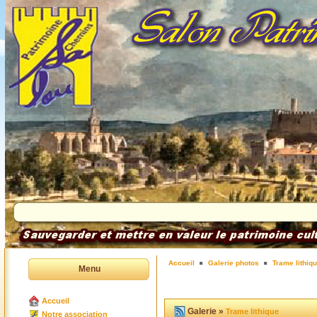
Accueil
Galerie photos
Trame lithiq
Menu
Accueil
Galerie »
Trame lithique
Notre association